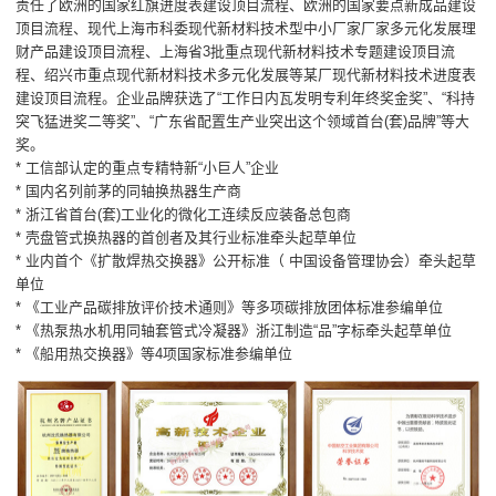
责任了欧洲的国家红旗进度表建设顶目流程、欧洲的国家要点新成品建设
顶目流程、现代上海市科委现代新材料技术型中小厂家厂家多元化发展理
财产品建设顶目流程、上海省3批重点现代新材料技术专题建设顶目流
程、绍兴市重点现代新材料技术多元化发展等某厂现代新材料技术进度表
建设顶目流程。企业品牌获选了“工作日内瓦发明专利年终奖金奖”、“科持
突飞猛进奖二等奖”、“广东省配置生产业突出这个领域首台(套)品牌”等大
奖。
* 工信部认定的重点专精特新“小巨人”企业
* 国内名列前茅的同轴换热器生产商
* 浙江省首台(套)工业化的微化工连续反应装备总包商
* 壳盘管式换热器的首创者及其行业标准牵头起草单位
* 业内首个《扩散焊热交换器》公开标准（ 中国设备管理协会）牵头起草
单位
* 《工业产品碳排放评价技术通则》等多项碳排放团体标准参编单位
* 《热泵热水机用同轴套管式冷凝器》浙江制造“品”字标牵头起草单位
* 《船用热交换器》等4项国家标准参编单位