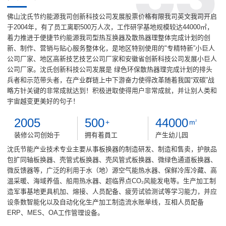
佛山沈氏节约能源我司创新科技公司发展股票价格有限我司英文我司开启
于2004年，有了员工离职500万人次，工作研学基地规模较达44000㎡，
着力推进于便捷节约能源我司型热互换器及散热器理整体完成计划的创
新、制作、营销与贴心服务整体化，是地区特别使用的"专精特新”小巨人
公司厂家、地区高新技艺技艺公司厂家和安徽省创新科技公司发展小巨人
公司厂家。沈氏创新科技公司发展是 绿色环保散热器理完成计划的排头
兵者和示范带头者，在产业群链上中下游奋力使得改革随着我国“双碳”战
略方针关键的非常成就达到！积极进取使得用户非常成就，并让别人类和
宇宙越变更美好的句子！
2005
500
44000
+
m
2
装修公司创始于
拥有着員工
产生幼儿园
沈氏节能产业技术专业主要从事板换器的制造研发、制造和售卖，护肤品
包扩同轴板换器、壳管式板换器、壳风管式板换器、微绿色通道板换器、
微反馈器等，广泛的利用于水（地）源空气能热水器、保鲜冷库冷藏、高
温采暖、海域养值、船用热水器、超临界点CO₂风能发电等。生产加工制
造军事基地更具机加、熔接、人员配备、疲劳试验测试等学习能力，并应
设条数智能化以及自动化化生产加工制造流水账单线，互相人员配备
ERP、MES、OA工作管理设备。